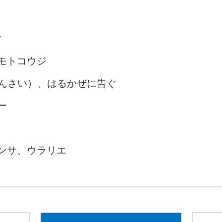
ィ
モトコウジ
 かんさい）、はるかぜに告ぐ
ー
ンサ、ウラリエ