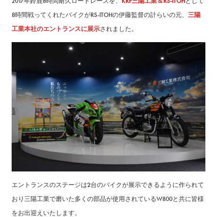
2017年鈴鹿8時間耐久ロードレースを、
KRP三陽工業＆RS-ITOH
として
8時間戦ってくれたバイクがRS-ITOHの伊藤監督の計らいの元、
三陽
工業本社のエントランスに展示
されました。
エントランスのステージは2台のバイクが展示できるように作られて
おり三陽工業で磨いた多くの部品が使用されているW800と共に皆様
をお出迎えいたします。