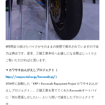
8時間走り続けたバイクがそのままの状態で展示されていますので迫
力は満点です。是非、三陽工業本社へお越しになる際はじっくりと
ご覧いただければと思います。
▼カワサキおんがえしプロジェクト（
https://sanyou-ind.co.jp/kawasaki-pj/
）
2016年に始動した「KRP＝Kawasaki Repayment Project カワサキおんが
えしプロジェクト」。三陽工業を育ててくれたKawasakiオートバイ
に「何か恩返しがしたい」という想いで誕生したプロジェクトで
す。