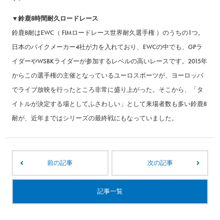
▼鈴鹿8時間耐久ロードレース
鈴鹿8耐はEWC（ FIMロードレース世界耐久選手権 ）のうちの1つ。
日本のバイクメーカー4社が力を入れており、EWCの中でも、GPラ
イダーやWSBKライダーが参加するレベルの高いレースです。2015年
からこの選手権の主催となっているユーロスポーツが、ヨーロッパ
でライブ放映を行ったところ非常に盛り上がった。そこから、「タ
イトルが決定する場としてふさわしい」として来場者数も多い鈴鹿8
耐が、近年まではシリーズの最終戦にもなっていました。
前の記事
次の記事
記事一覧