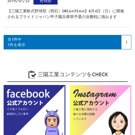
2019/07/22
野球部
【三陽工業軟式野球部（明石）DREAMTEAM】8月4日（日）に開催
されるプライドジャパン甲子園兵庫県予選の決勝戦に挑みます
全1件中
1
1件を表示
三陽工業コンテンツをCHECK