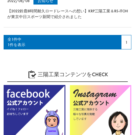
2022/08/08
お知らせ
【2022鈴鹿8時間耐久ロードレースへの想い】KRP三陽工業＆RS-ITOH
が東京中日スポーツ新聞で紹介されました
全1件中
1
1件を表示
三陽工業コンテンツをCHECK