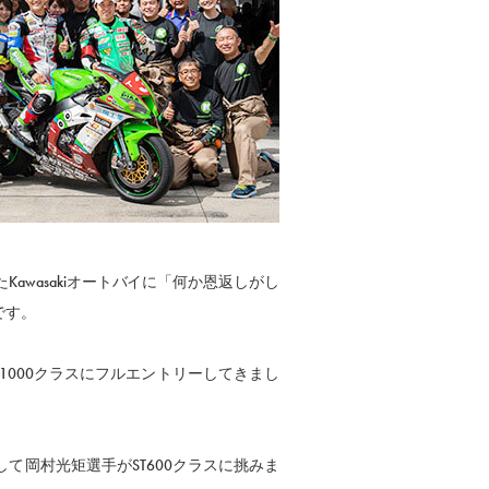
くれたKawasakiオートバイに「何か恩返しがし
です。
最高峰JSB1000クラスにフルエントリーしてきまし
して岡村光矩選手がST600クラスに挑みま