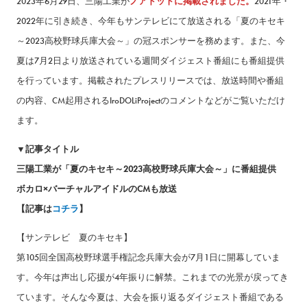
2023年6月29日、三陽工業が
ノアドットに掲載されました。
2021年・
2022年に引き続き、今年もサンテレビにて放送される「夏のキセキ
～2023高校野球兵庫大会～」の冠スポンサーを務めます。また、今
夏は7月2日より放送されている週間ダイジェスト番組にも番組提供
を行っています。掲載されたプレスリリースでは、放送時間や番組
の内容、CM起用されるIroDOLiProjectのコメントなどがご覧いただけ
ます。
▼記事タイトル
三陽工業が「夏のキセキ～2023高校野球兵庫大会～」に番組提供
ボカロ×バーチャルアイドルのCMも放送
【記事は
コチラ
】
【サンテレビ 夏のキセキ】
第105回全国高校野球選手権記念兵庫大会が7月1日に開幕していま
す。今年は声出し応援が4年振りに解禁。これまでの光景が戻ってき
ています。そんな今夏は、大会を振り返るダイジェスト番組である