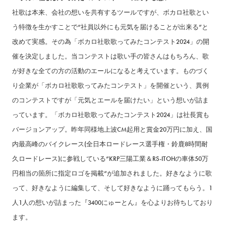
社歌は本来、会社の想いを共有するツールですが、ボカロ社歌とい
う特徴を生かすことで“社員以外にも元気を届けることが出来る”と
改めて実感。その為「ボカロ社歌歌ってみたコンテスト2024」の開
催を決定しました。当コンテストは歌い手の皆さんはもちろん、歌
が好きな全ての方の活動のエールになると考えています。ものづく
り企業が「ボカロ社歌歌ってみたコンテスト」を開催という、異例
のコンテストですが「元気とエールを届けたい」という想いが詰ま
っています。「ボカロ社歌歌ってみたコンテスト2024」は社長賞も
バージョンアップ。昨年同様地上波CM起用と賞金20万円に加え、国
内最高峰のバイクレース(全日本ロードレース選手権・鈴鹿8時間耐
久ロードレース)に参戦している“KRP三陽工業＆RS-ITOHの車体50万
円相当の箇所に指定ロゴを掲載“が追加されました。好きなように歌
って、好きなように編集して、そして好きなように踊ってもらう。1
人1人の想いが詰まった『3400にゅーとん』を心よりお待ちしており
ます。