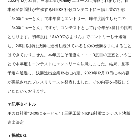
2023年12月25日、三陽工業が@nifty ニュースに掲載されました。日
本経済新聞社が主催するNIKKEI社歌コンテストに三陽工業の社歌
「3400にゅーとん」で本年度もエントリー。昨年度誕生したこの
「3400にゅーとん」ですが、コンテストとしては今年が4度目の挑戦
となります。初年度は「SAY YOさよりん」でエントリーし予選落
ち、2年目以降は決勝に進出し続けているものの優勝を手にすること
はできておりません。本年度こそ優勝を・・・3度目の正直というこ
とで本年度もコンテストにエントリーを決意しました。結果、見事
予選を通過し、決勝進出企業12社に内定。2023年12月13日に本内容
が掲載されたプレスリリースを発表しました。その内容を掲載して
いただいております。
▼記事タイトル
ボカロ社歌“3400にゅーとん”！三陽工業 NIKKEI社歌コンテスト決勝
進出決定
▼掲載URL