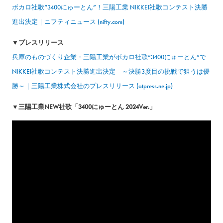
ボカロ社歌“3400にゅーとん”！三陽工業 NIKKEI社歌コンテスト決勝
進出決定｜ニフティニュース (nifty.com)
▼プレスリリース
兵庫のものづくり企業・三陽工業がボカロ社歌“3400にゅーとん”で
NIKKEI社歌コンテスト決勝進出決定 ～決勝3度目の挑戦で狙うは優
勝～｜三陽工業株式会社のプレスリリース (atpress.ne.jp)
▼三陽工業NEW社歌「3400にゅーとん 2024Ver.」