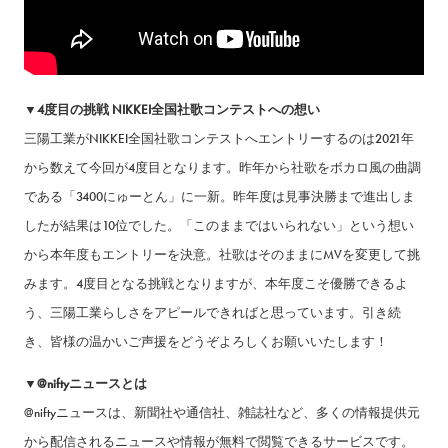
▼4度目の挑戦 NIKKEI全国社歌コンテストへの想い
三陽工業がNIKKEI全国社歌コンテストへエントリーするのは2021年
から数えて今回が4度目となります。昨年から社歌をボカロ風の曲調
である「3400にゅーとん」に一新。昨年度は見事決勝まで進出しま
したが結果は10位でした。「このままではいられない」という想い
から本年度もエントリーを決意。社歌はそのままにMVを変更して挑
みます。4度目となる挑戦となりますが、本年度こそ優勝できるよ
う、三陽工業らしさをアピールできればと思っています。引き続
き、皆様の温かいご声援をどうぞよろしくお願いいたします！
▼@niftyニュースとは
@niftyニュースは、新聞社や通信社、雑誌社など、多くの情報提供元
から配信されるニュースや情報が無料で閲覧できるサービスです。