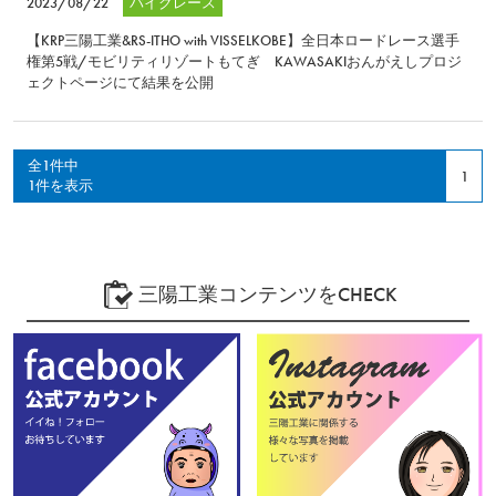
2023/08/22
バイクレース
【KRP三陽工業&RS-ITHO with VISSELKOBE】全日本ロードレース選手
権第5戦/モビリティリゾートもてぎ KAWASAKIおんがえしプロジ
ェクトページにて結果を公開
全1件中
1
1件を表示
三陽工業コンテンツをCHECK