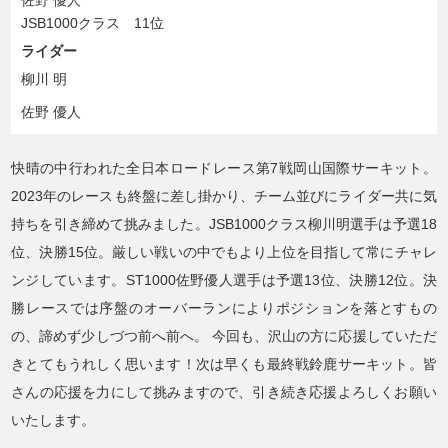
JSB1000クラス 11位
ライダー
柳川 明
佐野 優人
快晴の中行われた全日本ロードレース第7戦岡山国際サーキット。
2023年のレースも終盤に差し掛かり、チーム並びにライダー共に気
持ちを引き締めて挑みました。JSB1000クラス柳川明選手は予選18
位、決勝15位。厳しい戦いの中でもより上位を目指して常にチャレ
ンジしています。ST1000佐野優人選手は予選13位、決勝12位。決
勝レースでは序盤のオーバーランによりポジションを落とすもの
の、諦めず少しづつ前へ前へ。
今回も、沢山の方に応援していただ
きとてもうれしく思います！次は早くも最終戦鈴鹿サーキット。皆
さんの応援を力にして挑みますので、引き続き応援よろしくお願い
いたします。