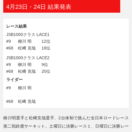
4月23日・24日 結果発表
レース結果
JSB1000クラス LACE1
#9
柳川 明
12位
#68
松﨑 克哉
18位
JSB1000クラス LACE2
#9
柳川 明
9位
#68
松﨑 克哉
20位
ライダー
#9
柳川 明
#68
松﨑 克哉
柳川明選手と松﨑克哉選手、2台体制で挑んだ全日本ロードレース
第二戦鈴鹿サーキット。土曜日に決勝レース１、日曜日に決勝レー