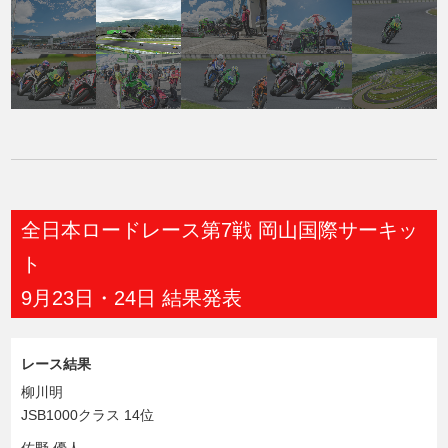
全日本ロードレース第7戦 岡山国際サーキッ
ト
9月23日・24日 結果発表
レース結果
柳川明
JSB1000クラス 14位
佐野 優人