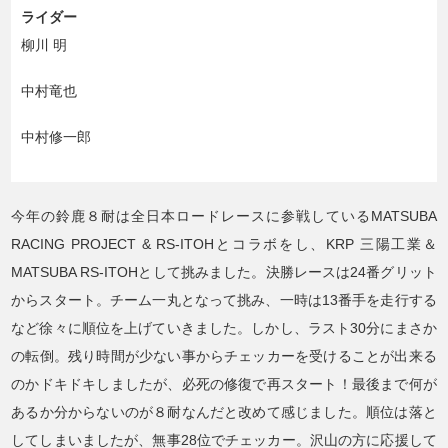
ライダー
柳川 明
中村竜也
中村修一郎
今年の鈴鹿８耐は全日本ロードレースに参戦しているMATSUBA
RACING PROJECT & RS-ITOHとコラボをし、KRP 三陽工業＆
MATSUBA RS-ITOHとして挑みました。決勝レースは24番グリット
からスタート。チーム一丸となって挑み、一時は13番手を走行する
など徐々に順位を上げていきました。しかし、ラスト30分にまさか
の転倒。残り時間が少ない事からチェッカーを受けることが出来る
のかドキドキしましたが、必死の修復で再スタート！最後まで何が
あるか分からないのが８耐なんだと改めて感じました。順位は落と
してしまいましたが、無事28位でチェッカー。沢山の方に応援して