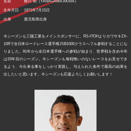
名前
柳川 明（YANAGAWA AKIRA）
生年月日
1971年7月15日
出身
鹿児島県出身
今シーズンも三陽工業をメインスポンサーに、RS-ITOHよりカワサキZX-
10Rで全日本ロードレース選手権JSB1000クラスへフル参戦することにな
りました。91年から全日本選手権への参戦が始まり、世界戦を含め今年
は33年目のシーズン。今シーズンも毎戦悔いのないレースをお見せでき
るよう、今出来る事をしっかり実践し、与えられた条件で最高の結果を
出したいと思います。今シーズンも応援よろしくお願いします！