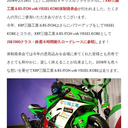
2018年2月24日（土）に西明石キャッスルプラザホテルにて
KRP三陽
工業＆RS-ITOH with VISSEL KOBE体制発表会
が行われました。たくさ
んの方にご参加いただきありがとうございます。
今年、KRP三陽工業＆RS-ITOHはさらにパワーアップをしてVISSEL
KOBEとコラボ。KRP三陽工業＆RS-ITOH with VISSEL KOBEとして
JSB1000クラス・鈴鹿８時間耐久ロードレースに参戦
します！
体制発表会では今年の意気込みを会場に来てくれた皆様とも共有で
きとても和やかに、楽しく終えることが出来ました。2018年も色々
な想いを乗せてKRP三陽工業＆RS-ITOH with VISSEL KOBEは走ります。