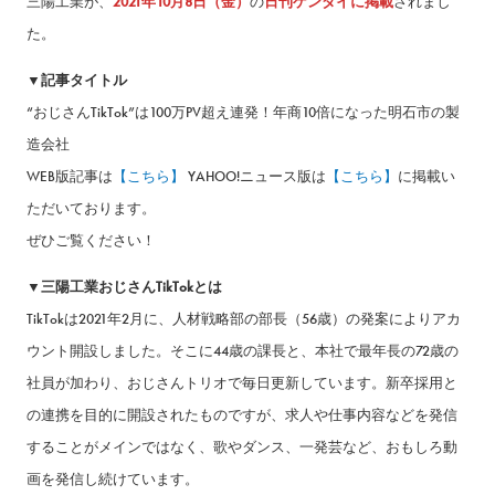
三陽工業が、
2021年10月8日（金）
の
日刊ゲンダイに掲載
されまし
た。
▼記事タイトル
“おじさんTikTok”は100万PV超え連発！年商10倍になった明石市の製
造会社
WEB版記事は
【こちら】
YAHOO!ニュース版は
【こちら】
に掲載い
ただいております。
ぜひご覧ください！
▼三陽工業おじさんTikTokとは
TikTokは2021年2月に、人材戦略部の部長（56歳）の発案によりアカ
ウント開設しました。そこに44歳の課長と、本社で最年長の72歳の
社員が加わり、おじさんトリオで毎日更新しています。新卒採用と
の連携を目的に開設されたものですが、求人や仕事内容などを発信
することがメインではなく、歌やダンス、一発芸など、おもしろ動
画を発信し続けています。