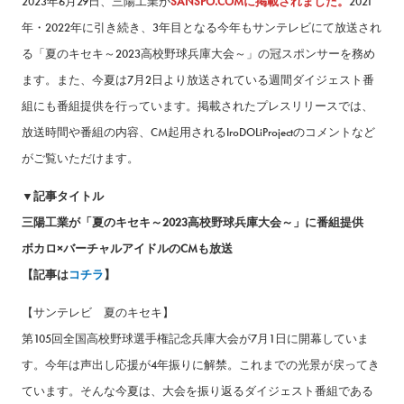
2023年6月29日、三陽工業が
SANSPO.COMに掲載されました。
2021
年・2022年に引き続き、3年目となる今年もサンテレビにて放送され
る「夏のキセキ～2023高校野球兵庫大会～」の冠スポンサーを務め
ます。また、今夏は7月2日より放送されている週間ダイジェスト番
組にも番組提供を行っています。掲載されたプレスリリースでは、
放送時間や番組の内容、CM起用されるIroDOLiProjectのコメントなど
がご覧いただけます。
▼記事タイトル
三陽工業が「夏のキセキ～2023高校野球兵庫大会～」に番組提供
ボカロ×バーチャルアイドルのCMも放送
【記事は
コチラ
】
【サンテレビ 夏のキセキ】
第105回全国高校野球選手権記念兵庫大会が7月1日に開幕していま
す。今年は声出し応援が4年振りに解禁。これまでの光景が戻ってき
ています。そんな今夏は、大会を振り返るダイジェスト番組である