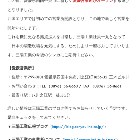
この度、愛媛県四国中央市に新しく
愛媛営業所がオープン
する運び
となりました。
四国エリアでは初めての営業所開設となり、この地で新しく営業を
開始いたします。
これを機に更なる拠点拡大を目指し、三陽工業社員一丸となって
「日本の製造現場を元気にする」ためにより一層尽力してまいりま
す。三陽工業の今後のシンカにご期待ください。
【愛媛営業所】
・住所：〒799-0101 愛媛県四国中央市川之江町1856-35 三木ビル3F
・お問い合わせ：TEL （0896）56-8660 / FAX （0896）56-8661
・最寄り駅：JR川之江駅 徒歩5分
詳しい情報は三陽工業のブログ等でもお知らせしていく予定です。
是非チェックをしてみてください。
▼三陽工業広報ブログ
（
https://blog.sanyou-ind.co.jp/
）
▼三陽工業の事業所について
（
https://sanyou-ind.co.jp/top/
）