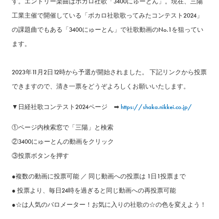
す。エントリー楽曲はボカロ社歌「3400にゅーとん」。現在、三陽
工業主催で開催している「ボカロ社歌歌ってみたコンテスト2024」
の課題曲でもある「3400にゅーとん」で社歌動画のNo.1を狙ってい
ます。
2023年11月2日12時から予選が開始されました。 下記リンクから投票
できますので、清き一票をどうぞよろしくお願いいたします。
▼日経社歌コンテスト2024ページ ➡
https://shaka.nikkei.co.jp/
①ページ内検索窓で「三陽」と検索
②3400にゅーとんの動画をクリック
③投票ボタンを押す
●複数の動画に投票可能 ／ 同じ動画への投票は 1日1投票まで
● 投票より、毎日24時を過ぎると同じ動画への再投票可能
●☆は人気のバロメーター！お気に入りの社歌の☆の色を変えよう！