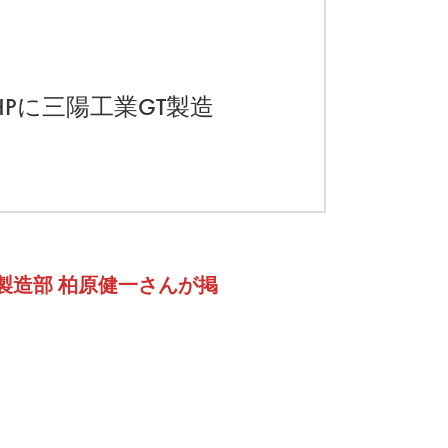
Pに三陽工業GT製造
T製造部 柏原健一さんが掲