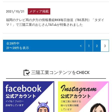
2021/10/21
メディア掲載
福岡のテレビ局の夕方の情報番組RKB毎日放送（TBS系列）「タダイ
マ！」で三陽工業のおじさんTikTokが特集されました
全28件中
<
1
2
3
21〜28件を表示
三陽工業コンテンツをCHECK