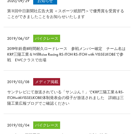
2020/09/29
お知らせ
第11回中日新聞社広告大賞 ＜スポーツ紙部門＞で優秀賞を受賞する
ことができましたことをお知らせいたします
2019/06/07
バイクレース
2019年鈴鹿8時間耐久ロードレース 参戦メンバー確定 チーム名は
KRP三陽工業＆WillRsise Racing RS-ITOH RS-ITOH with VISSELKOBEで参
戦 EWCクラスで出場
2019/03/08
メディア掲載
サンテレビにて放送されている「サンぷん！」でKRP三陽工業＆RS-
ITOHwithVISSELKOBE体制発表会の様子が放送されました 詳細は三
陽工業広報ブログでご確認ください
2019/02/04
バイクレース