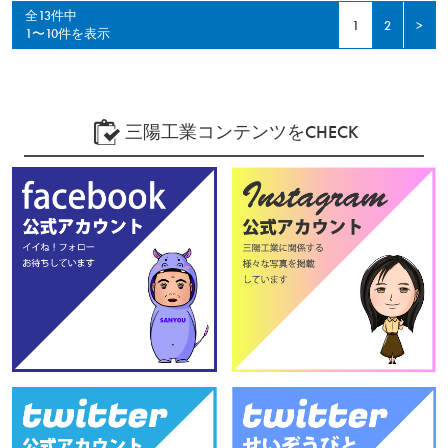
全13件中
1
2
>
1〜10件を表示
三陽工業コンテンツをCHECK