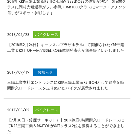
2019年KRP三陽工業＆RS-ITOHwithVISSELKOBEの体制が決定 ST600ク
ラスに岡村光矩選手がフル参戦・JSB1000クラスにマーク・アチソン
選手がスポット参戦します
2018/02/28
バイクレース
【2018年2月24日】キャッスルプラザホテルにて開催されたKRP三陽
工業＆RS-ITOH with VISSEL KOBE体制発表会が無事終了いたしました
2017/09/19
お知らせ
三陽工業本社エントランスにKRP三陽工業＆RS-ITOHとして鈴鹿８時
間耐久ロードレースを走りぬいたバイクが展示されました
2017/08/02
バイクレース
【7月30日（鈴鹿サーキット）】2017鈴鹿8時間耐久ロードレースに
てKRP三陽工業＆RS-ITOHがSSTクラス2位を獲得することができまし
た